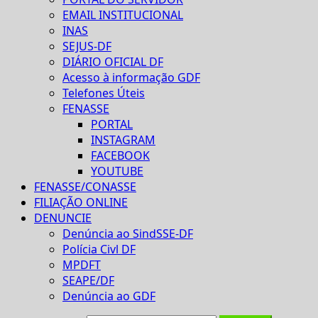
EMAIL INSTITUCIONAL
INAS
SEJUS-DF
DIÁRIO OFICIAL DF
Acesso à informação GDF
Telefones Úteis
FENASSE
PORTAL
INSTAGRAM
FACEBOOK
YOUTUBE
FENASSE/CONASSE
FILIAÇÃO ONLINE
DENUNCIE
Denúncia ao SindSSE-DF
Polícia Civl DF
MPDFT
SEAPE/DF
Denúncia ao GDF