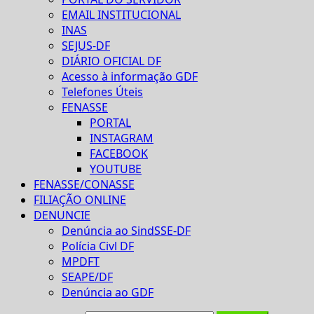
EMAIL INSTITUCIONAL
INAS
SEJUS-DF
DIÁRIO OFICIAL DF
Acesso à informação GDF
Telefones Úteis
FENASSE
PORTAL
INSTAGRAM
FACEBOOK
YOUTUBE
FENASSE/CONASSE
FILIAÇÃO ONLINE
DENUNCIE
Denúncia ao SindSSE-DF
Polícia Civl DF
MPDFT
SEAPE/DF
Denúncia ao GDF