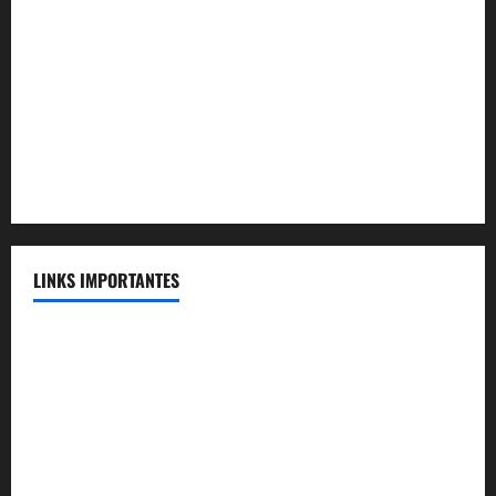
Convênio MAG Educacional
Convênio Acqua Cerrado
Convênio Apartamento Caldas Novas
Convênio Capital
Convênio Capital Saúde
LINKS IMPORTANTES
Telefones Úteis
FENASSE
Voluntários
Portal SEI!