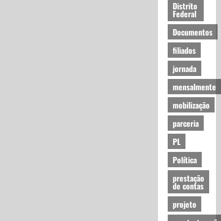
Distrito
Federal
Documentos
filiados
jornada
mensalmente
mobilização
parceria
PL
Política
prestação
de contas
projeto