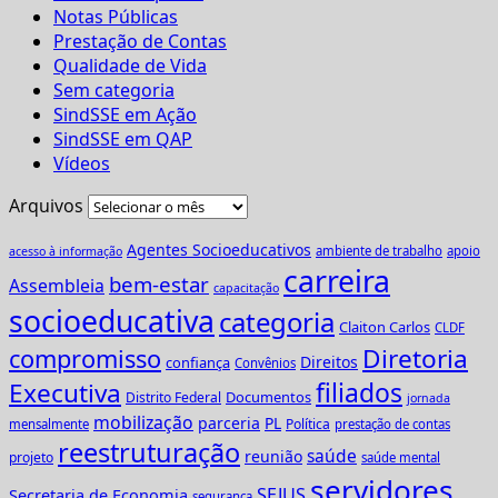
Notas Públicas
Prestação de Contas
Qualidade de Vida
Sem categoria
SindSSE em Ação
SindSSE em QAP
Vídeos
Arquivos
Agentes Socioeducativos
ambiente de trabalho
apoio
acesso à informação
carreira
bem-estar
Assembleia
capacitação
socioeducativa
categoria
Claiton Carlos
CLDF
Diretoria
compromisso
Direitos
confiança
Convênios
Executiva
filiados
Documentos
Distrito Federal
jornada
mobilização
parceria
PL
Política
mensalmente
prestação de contas
reestruturação
saúde
reunião
projeto
saúde mental
servidores
SEJUS
Secretaria de Economia
segurança