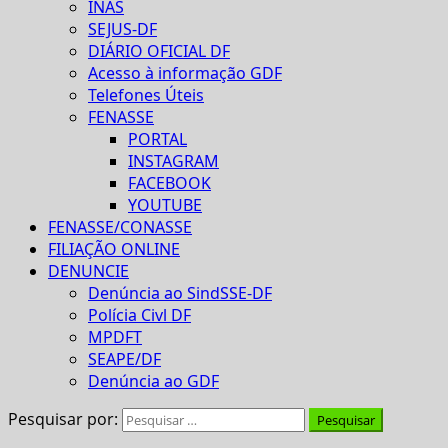
INAS
SEJUS-DF
DIÁRIO OFICIAL DF
Acesso à informação GDF
Telefones Úteis
FENASSE
PORTAL
INSTAGRAM
FACEBOOK
YOUTUBE
FENASSE/CONASSE
FILIAÇÃO ONLINE
DENUNCIE
Denúncia ao SindSSE-DF
Polícia Civl DF
MPDFT
SEAPE/DF
Denúncia ao GDF
Pesquisar por: