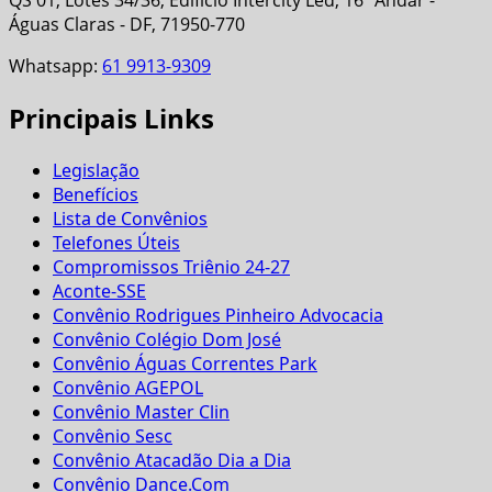
QS 01, Lotes 34/36, Edifício Intercity Led, 16º Andar -
Águas Claras - DF, 71950-770
Whatsapp:
61 9913-9309
Principais Links
Legislação
Benefícios
Lista de Convênios
Telefones Úteis
Compromissos Triênio 24-27
Aconte-SSE
Convênio Rodrigues Pinheiro Advocacia
Convênio Colégio Dom José
Convênio Águas Correntes Park
Convênio AGEPOL
Convênio Master Clin
Convênio Sesc
Convênio Atacadão Dia a Dia
Convênio Dance.Com