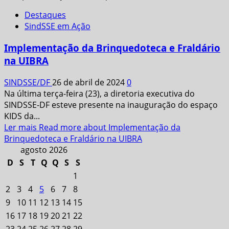
Destaques
SindSSE em Ação
Implementação da Brinquedoteca e Fraldário
na UIBRA
SINDSSE/DF
26 de abril de 2024
0
Na última terça-feira (23), a diretoria executiva do
SINDSSE-DF esteve presente na inauguração do espaço
KIDS da...
Ler mais
Read more about Implementação da
Brinquedoteca e Fraldário na UIBRA
agosto 2026
D
S
T
Q
Q
S
S
1
2
3
4
5
6
7
8
9
10
11
12
13
14
15
16
17
18
19
20
21
22
23
24
25
26
27
28
29