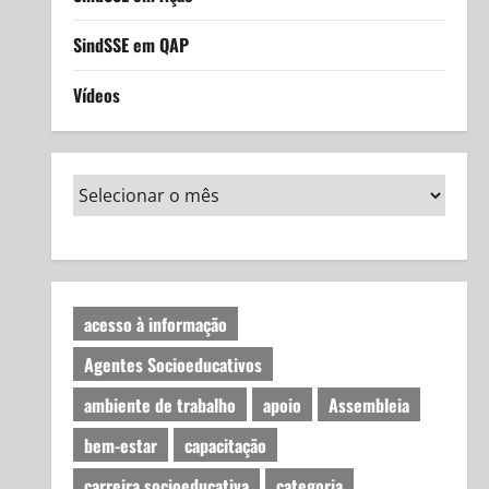
SindSSE em QAP
Vídeos
acesso à informação
Agentes Socioeducativos
ambiente de trabalho
apoio
Assembleia
bem-estar
capacitação
carreira socioeducativa
categoria