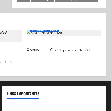
SindSSE em Ação
Nota Informativa
cial sobre a
SINDSSE/DF
22 de julho de 2026
0
26
0
LINKS IMPORTANTES
Telefones Úteis