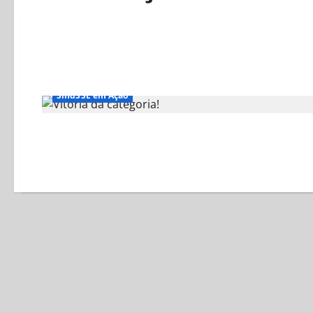
#Compromissos
4 Saúde Mental e Física dos Servidores
SindSSE em Ação