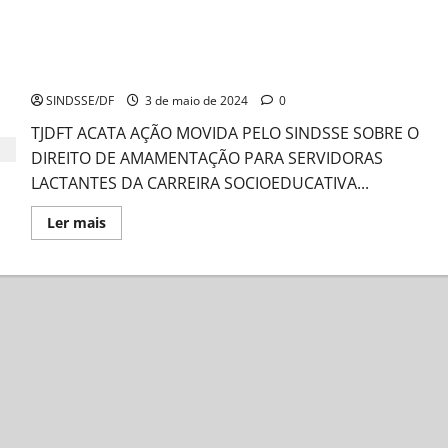
Vitória da categoria!
SINDSSE/DF
3 de maio de 2024
0
TJDFT ACATA AÇÃO MOVIDA PELO SINDSSE SOBRE O
DIREITO DE AMAMENTAÇÃO PARA SERVIDORAS
LACTANTES DA CARREIRA SOCIOEDUCATIVA...
Read
Ler mais
more
about
Vitória
da
categoria!