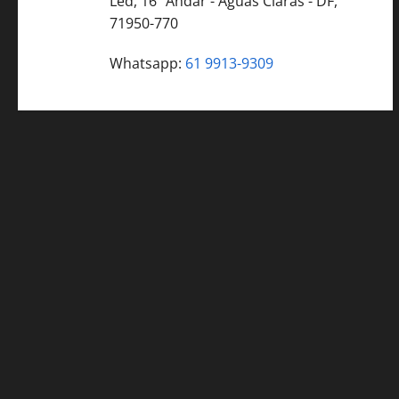
Led, 16º Andar - Águas Claras - DF,
71950-770
Whatsapp:
61 9913-9309