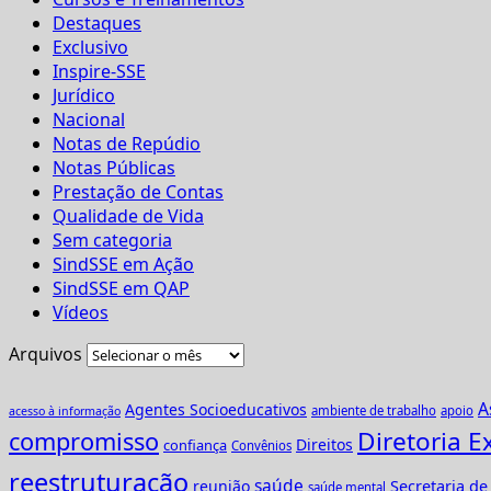
Destaques
Exclusivo
Inspire-SSE
Jurídico
Nacional
Notas de Repúdio
Notas Públicas
Prestação de Contas
Qualidade de Vida
Sem categoria
SindSSE em Ação
SindSSE em QAP
Vídeos
Arquivos
A
Agentes Socioeducativos
ambiente de trabalho
apoio
acesso à informação
Diretoria E
compromisso
Direitos
confiança
Convênios
reestruturação
saúde
reunião
Secretaria d
saúde mental