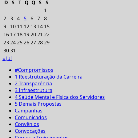
D
S
T
Q
Q
S
S
1
2
3
4
5
6
7
8
9
10
11
12
13
14
15
16
17
18
19
20
21
22
23
24
25
26
27
28
29
30
31
« jul
#Compromissos
1 Reestruturação da Carreira
2 Transparência
3 Infraestrutura
4 Saúde Mental e Física dos Servidores
5 Demais Propostas
Campanhas
Comunicados
Convênios
Convocações
Cursos e Treinamentos