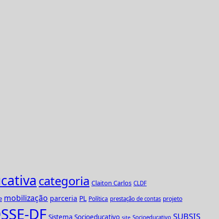
cativa
categoria
Claiton Carlos
CLDF
mobilização
parceria
PL
Política
projeto
e
prestação de contas
SSE-DF
SUBSIS
Sistema Socioeducativo
Socioeducativo
site