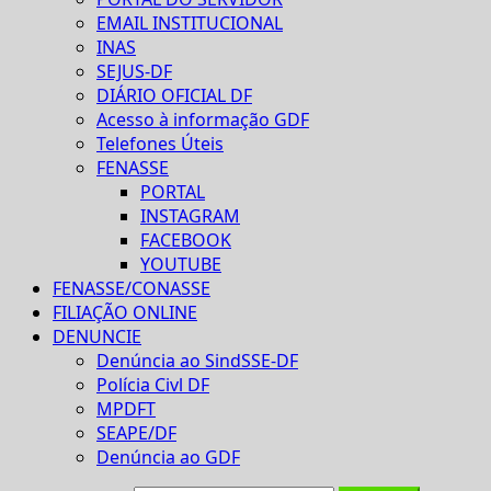
EMAIL INSTITUCIONAL
INAS
SEJUS-DF
DIÁRIO OFICIAL DF
Acesso à informação GDF
Telefones Úteis
FENASSE
PORTAL
INSTAGRAM
FACEBOOK
YOUTUBE
FENASSE/CONASSE
FILIAÇÃO ONLINE
DENUNCIE
Denúncia ao SindSSE-DF
Polícia Civl DF
MPDFT
SEAPE/DF
Denúncia ao GDF