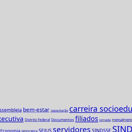
carreira socioedu
bem-estar
ssembleia
capacitação
xecutiva
filiados
Documentos
Distrito Federal
mensalment
jornada
SIND
servidores
SEJUS
SINDSSE
e Economia
segurança