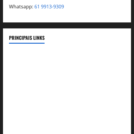
Whatsapp:
61 9913-9309
PRINCIPAIS LINKS
Legislação
Benefícios
Lista de Convênios
Telefones Úteis
Compromissos Triênio 24-27
Aconte-SSE
Convênio Rodrigues Pinheiro Advocacia