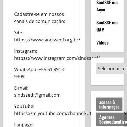
SindSSE em
Ação
Cadastre-se em nossos
canais de comunicação:
SindSSE em
QAP
Site:
httpss://www.sindssedf.org.br/
Vídeos
Instagram:
httpss://www.instagram.com/sindssedf/
WhatsApp: +55 61 9913-
9309
E-mail:
sindssedf@gmail.com
acesso à
informação
YouTube:
httpss://m.youtube.com/channel/UCDWpFjFFX8b6a9
Agentes
Socioeducativo
Fanpage: