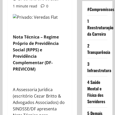
1 minute read
0
#Compromissos
1
Reestruturação
da Carreira
Nota Técnica – Regime
Próprio de Previdência
2
Social (RPPS) e
Transparência
Previdência
Complementar (DF-
3
PREVICOM)
Infraestrutura
4 Saúde
Mental e
A Assessoria Jurídica
Física dos
(escritório Cezar Britto &
Servidores
Advogados Associados) do
SINDSSE/DF apresenta
5 Demais