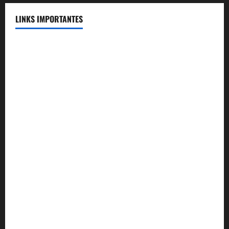
LINKS IMPORTANTES
Telefones Úteis
FENASSE
Voluntários
Portal SEI!
Portal do Servidor
Email Institucional
INAS
SEJUS
Diário Oficial do DF