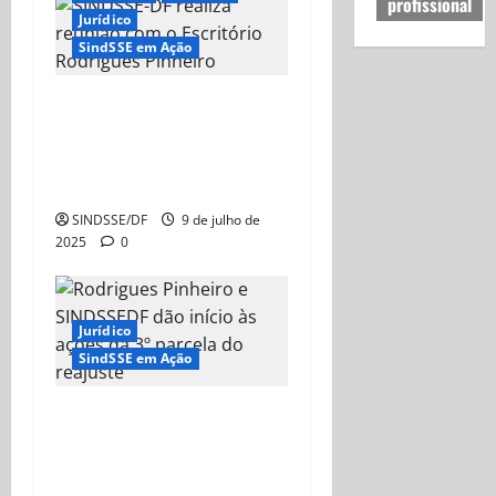
profissional
Jurídico
SindSSE em Ação
SINDSSE-DF alinha
estratégias jurídicas com o
Escritório Rodrigues
Pinheiro
SINDSSE/DF
9 de julho de
2025
0
Jurídico
SindSSE em Ação
Rodrigues Pinheiro e
SINDSSE/DF dão início às
ações da 3º parcela do