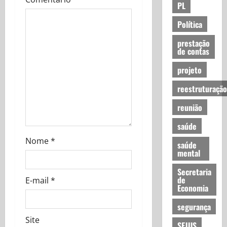
PL
i
Política
o
prestação
n
de contas
projeto
reestruturação
reunião
saúde
Nome
*
saúde
mental
Secretaria
de
E-mail
*
Economia
segurança
Site
SEJUS