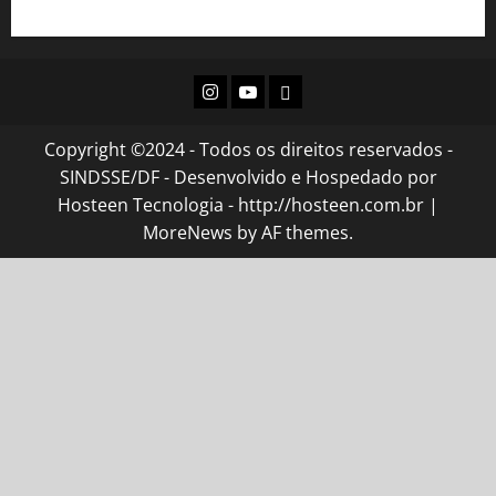
Acesso à Informação GDF
Instagram
Youtube
Flickr
Copyright ©2024 - Todos os direitos reservados -
SINDSSE/DF - Desenvolvido e Hospedado por
Hosteen Tecnologia - http://hosteen.com.br
|
MoreNews
by AF themes.
l giriş
ultrabet giriş
ultrabet
ultrabet güncel giriş
ultrabet gi