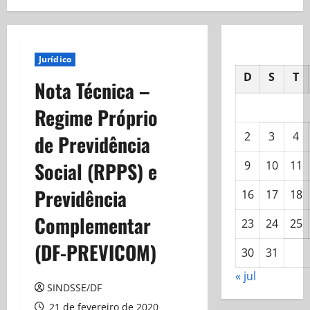
Jurídico
D
S
T
Nota Técnica –
Regime Próprio
2
3
4
de Previdência
Social (RPPS) e
9
10
11
Previdência
16
17
18
Complementar
23
24
25
(DF-PREVICOM)
30
31
« jul
SINDSSE/DF
21 de fevereiro de 2020