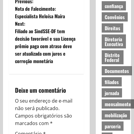
P
Previous:
confiança
Nota de Falecimento:
o
Especialista Heloísa Maíra
Convênios
Next:
s
Direitos
Filiado ao SindSSE-DF tem
t
decisão favorável e sua Licença
Diretoria
Executiva
prêmio paga com atraso deve
n
ser atualizada com juros e
Distrito
Federal
correção monetária
a
Documentos
v
filiados
i
Deixe um comentário
jornada
g
O seu endereço de e-mail
mensalmente
não será publicado.
a
mobilização
Campos obrigatórios são
marcados com
*
t
parceria
Comentário
*