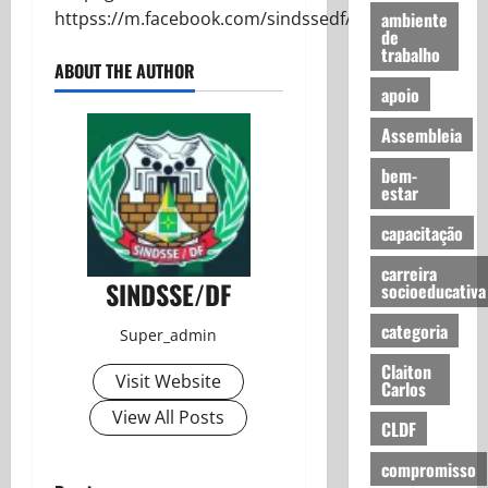
ambiente
httpss://m.facebook.com/sindssedf/
de
trabalho
ABOUT THE AUTHOR
apoio
Assembleia
bem-
estar
capacitação
carreira
SINDSSE/DF
socioeducativa
categoria
Super_admin
Claiton
Visit Website
Carlos
View All Posts
CLDF
compromisso