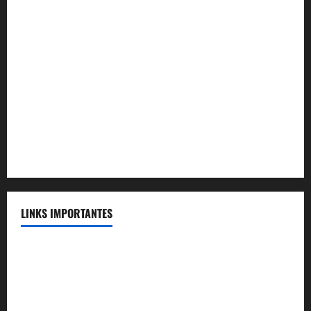
Convênio Plenum Saúde
Convênio MAG Educacional
Convênio Acqua Cerrado
Convênio Apartamento Caldas Novas
Convênio Capital
Convênio Capital Saúde
LINKS IMPORTANTES
Telefones Úteis
FENASSE
Voluntários