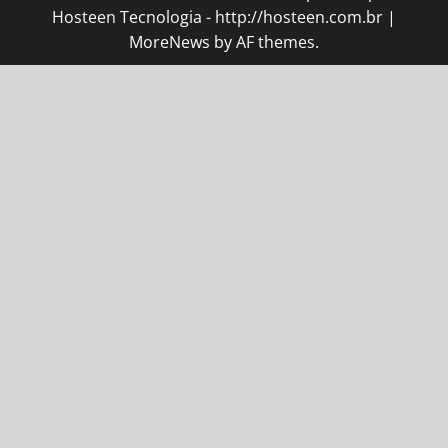
Hosteen Tecnologia - http://hosteen.com.br
|
MoreNews
by AF themes.
cel giriş
starzbet giriş
starzbet
starzbet güncel giriş
starzbe