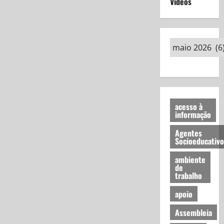
Vídeos
acesso à
informação
Agentes
Socioeducativo
ambiente
de
trabalho
apoio
Assembleia