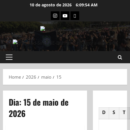
Skip
10 de agosto de 2026
6:09:55 AM
to
Instagram
Youtube
Flickr
content
Primary
Menu
Home
2026
maio
15
Dia:
15 de maio de
2026
D
S
T