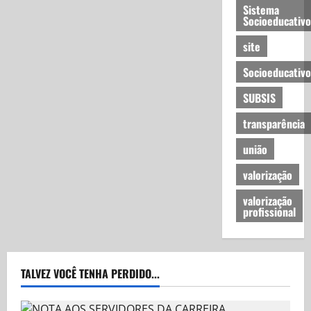
Sistema
Socioeducativo
site
Socioeducativo
SUBSIS
transparência
união
valorização
valorização
profissional
TALVEZ VOCÊ TENHA PERDIDO...