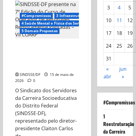
3
4
5
#Compromissos
3 Infraestrutura
10
11
12
4 Saúde Mental e Física dos Servidores
5 Demais Propostas
17
18
19
24
25
26
SINDSSE-DF presente na 7ª
Edição do Curso de Operador de
31
Aeronaves Remotamente
Pilotadas – VII COARP
«
jun
SINDSSE/DF
15 de maio de
abr
»
2026
0
O Sindicato dos Servidores
da Carreira Socioeducativa
#Compromissos
do Distrito Federal
(SINDSSE-DF),
1
representado pelo diretor-
Reestruturação
presidente Claiton Carlos
da Carreira