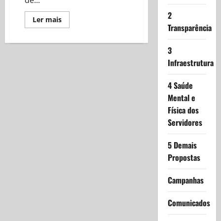
de...
2
Read
Ler mais
more
Transparência
about
SINDSSE-
DF
3
presente
na
Infraestrutura
7ª
Edição
do
4 Saúde
Curso
de
Mental e
Operador
de
Física dos
Aeronaves
Servidores
Remotamente
Pilotadas
–
VII
5 Demais
COARP
Propostas
Campanhas
Comunicados