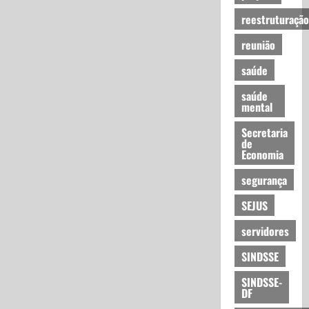
reestruturação
reunião
saúde
saúde
mental
Secretaria
de
Economia
segurança
SEJUS
servidores
SINDSSE
SINDSSE-
DF