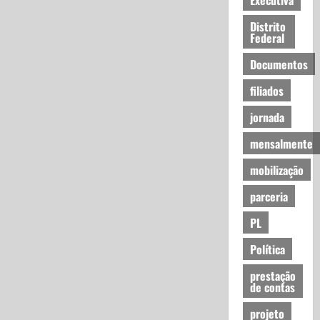
Distrito
Federal
Documentos
filiados
jornada
mensalmente
mobilização
parceria
PL
Política
prestação
de contas
projeto