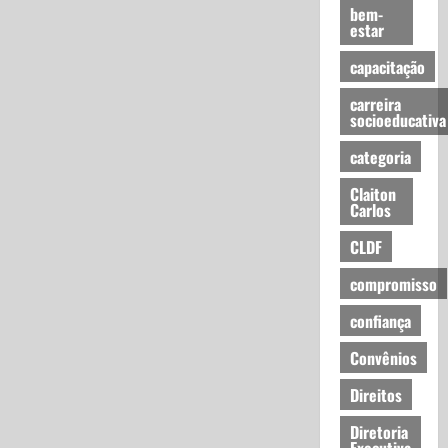
bem-
estar
capacitação
carreira
socioeducativa
categoria
Claiton
Carlos
CLDF
compromisso
confiança
Convênios
Direitos
Diretoria
Executiva