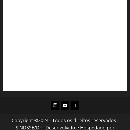
Portal SEI!
Portal do Servidor
Email Institucional
INAS
SEJUS
Diário Oficial do DF
Acesso à Informação GDF
Instagram
Youtube
Flickr
Copyright ©2024 - Todos os direitos reservados -
SINDSSE/DF - Desenvolvido e Hospedado por