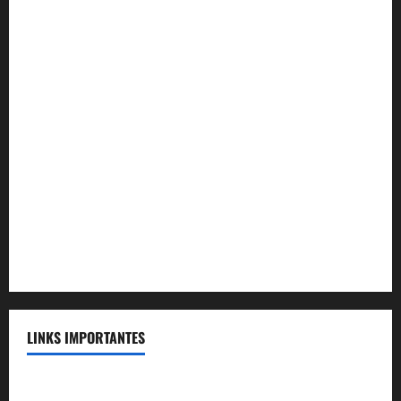
Convênio Mag Seguros
Convênio Tramontini Advocacia
Convênio Plenum Saúde
Convênio MAG Educacional
Convênio Acqua Cerrado
Convênio Apartamento Caldas Novas
Convênio Capital
Convênio Capital Saúde
LINKS IMPORTANTES
Telefones Úteis