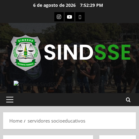
Skip
6 de agosto de 2026
7:52:30 PM
to
Instagram
Youtube
Flickr
content
Primary
Menu
Home
servidores socioeducativos