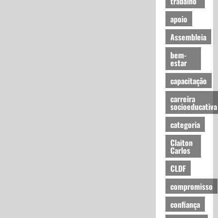
trabalho
apoio
Assembleia
bem-
estar
capacitação
carreira
socioeducativa
categoria
Claiton
Carlos
CLDF
compromisso
confiança