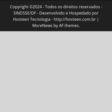
Copyright ©2024 - Todos os direitos reservados -
SINDSSE/DF - Desenvolvido e Hospedado por
Hosteen Tecnologia - http://hosteen.com.br
|
MoreNews
by AF themes.
el giriş
ultrabet giriş
ultrabet
ultrabet güncel giriş
ultrabet g