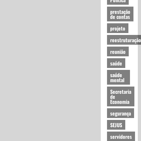
prestação
de contas
projeto
reestruturação
reunião
saúde
saúde
mental
Secretaria
de
Economia
segurança
SEJUS
servidores