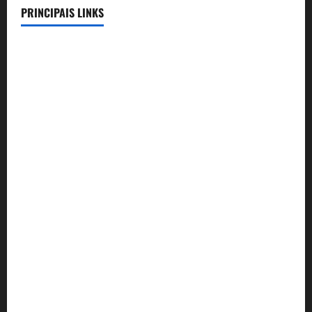
PRINCIPAIS LINKS
Legislação
Benefícios
Lista de Convênios
Telefones Úteis
Compromissos Triênio 24-27
Aconte-SSE
Convênio Rodrigues Pinheiro Advocacia
Convênio Colégio Dom José
Convênio Águas Correntes Park
Convênio AGEPOL