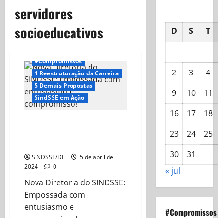
servidores
socioeducativos
D
S
T
#Compromissos
2
3
4
1 Reestruturação da Carreira
5 Demais Propostas
9
10
11
SindSSE em Ação
16
17
18
Nova Diretoria do SINDSSE:
Empossada com entusiasmo e
23
24
25
compromisso!
30
31
SINDSSE/DF
5 de abril de
2024
0
« jul
Nova Diretoria do SINDSSE:
Empossada com
entusiasmo e
#Compromissos