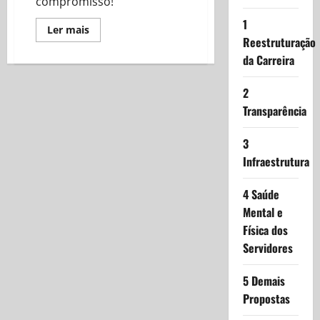
compromisso!
1
Read
Ler mais
more
Reestruturação
about
da Carreira
Nova
Diretoria
do
SINDSSE:
2
Empossada
com
Transparência
entusiasmo
e
compromisso!
3
Infraestrutura
4 Saúde
Mental e
Física dos
Servidores
5 Demais
Propostas