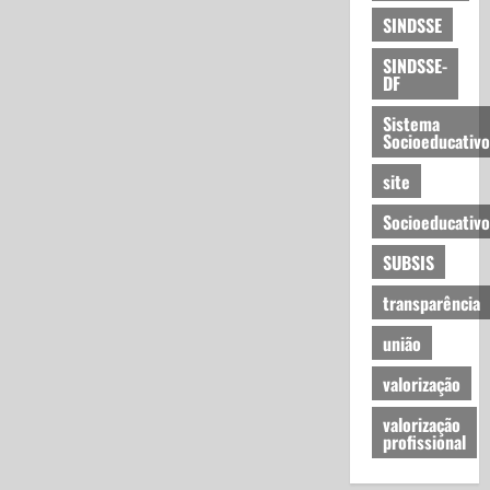
SINDSSE
SINDSSE-
DF
Sistema
Socioeducativo
site
Socioeducativo
SUBSIS
transparência
união
valorização
valorização
profissional