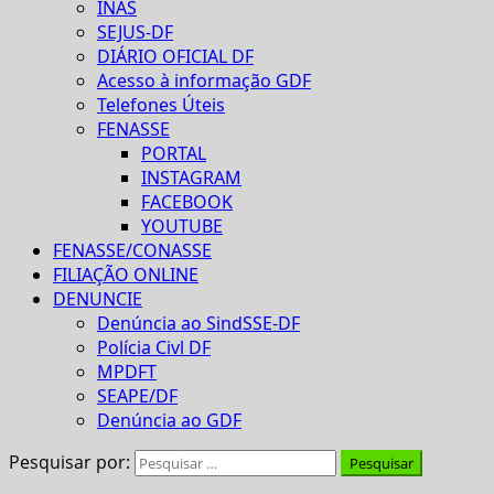
INAS
SEJUS-DF
DIÁRIO OFICIAL DF
Acesso à informação GDF
Telefones Úteis
FENASSE
PORTAL
INSTAGRAM
FACEBOOK
YOUTUBE
FENASSE/CONASSE
FILIAÇÃO ONLINE
DENUNCIE
Denúncia ao SindSSE-DF
Polícia Civl DF
MPDFT
SEAPE/DF
Denúncia ao GDF
Pesquisar por: