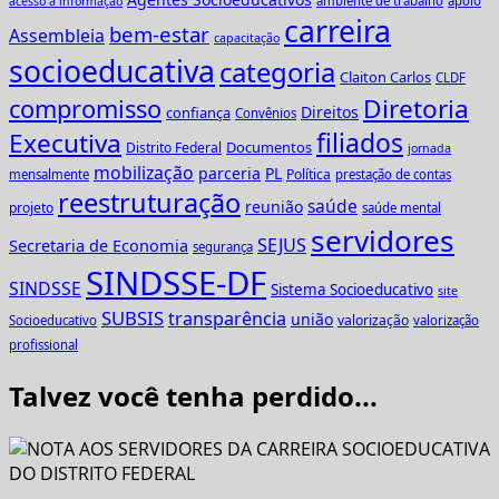
ambiente de trabalho
apoio
acesso à informação
carreira
bem-estar
Assembleia
capacitação
socioeducativa
categoria
Claiton Carlos
CLDF
Diretoria
compromisso
Direitos
confiança
Convênios
Executiva
filiados
Documentos
Distrito Federal
jornada
mobilização
parceria
PL
Política
mensalmente
prestação de contas
reestruturação
saúde
reunião
projeto
saúde mental
servidores
SEJUS
Secretaria de Economia
segurança
SINDSSE-DF
SINDSSE
Sistema Socioeducativo
site
SUBSIS
transparência
união
valorização
Socioeducativo
valorização
profissional
Talvez você tenha perdido...