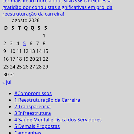
Ler mais
Read more about SINDSSE-DF expressa
gratidão por conquistas significativas em prol da
reestruturação da carreira!
agosto 2026
D
S
T
Q
Q
S
S
1
2
3
4
5
6
7
8
9
10
11
12
13
14
15
16
17
18
19
20
21
22
23
24
25
26
27
28
29
30
31
« jul
#Compromissos
1 Reestruturação da Carreira
2 Transparência
3 Infraestrutura
4 Saúde Mental e Física dos Servidores
5 Demais Propostas
Campanhas