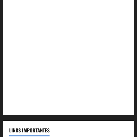
Convênio Universidade Estácio
Convênio Mag Seguros
Convênio Tramontini Advocacia
Convênio Plenum Saúde
Convênio MAG Educacional
Convênio Acqua Cerrado
Convênio Apartamento Caldas Novas
Convênio Capital
Convênio Capital Saúde
LINKS IMPORTANTES