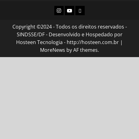
Instagram
Youtube
Flickr
Copyright ©2024 - Todos os direitos reservados -
SINDSSE/DF - Desenvolvido e Hospedado por
Hosteen Tecnologia - http://hosteen.com.br
|
MoreNews
by AF themes.
l
iptv satın al
mostbet güncel giriş
mostbet giriş
mostbet
ola