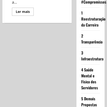
#Compromissos
a...
Read
Ler mais
1
more
about
Reestruturação
Prestação
da Carreira
de
contas
2024-
04
2
Abril
Transparência
3
Infraestrutura
4 Saúde
Mental e
Física dos
Servidores
5 Demais
Propostas