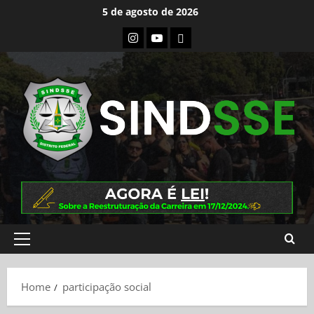
Skip
5 de agosto de 2026
to
Instagram
Youtube
Flickr
content
Primary
Menu
Home
participação social