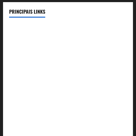
PRINCIPAIS LINKS
Legislação
Benefícios
Lista de Convênios
Telefones Úteis
Compromissos Triênio 24-27
Aconte-SSE
Convênio Rodrigues Pinheiro Advocacia
Convênio Colégio Dom José
Convênio Águas Correntes Park