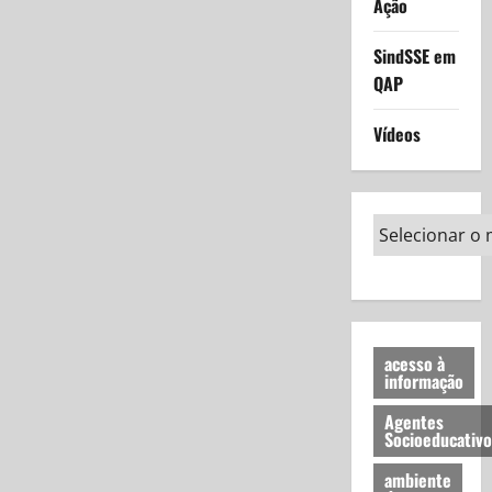
Ação
SindSSE em
QAP
Vídeos
acesso à
informação
Agentes
Socioeducativo
ambiente