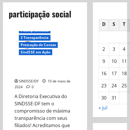
participação social
D
S
T
#Compromissos
2 Transparência
Prestação de Contas
2
3
4
SindSSE em Ação
9
10
11
Prestação de contas 2024-04
Abril
16
17
18
SINDSSE/DF
10 de maio de
23
24
25
2024
0
A Diretoria Executiva do
30
31
SINDSSE-DF tem o
« jul
compromisso de máxima
transparência com seus
filiados! Acreditamos que