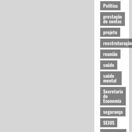
Política
prestação
de contas
projeto
reestruturação
reunião
saúde
saúde
mental
Secretaria
de
Economia
segurança
SEJUS