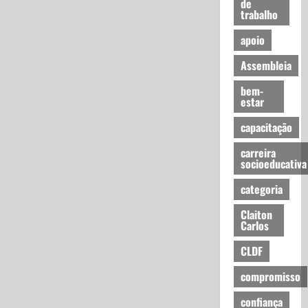
de
trabalho
apoio
Assembleia
bem-
estar
capacitação
carreira
socioeducativa
categoria
Claiton
Carlos
CLDF
compromisso
confiança