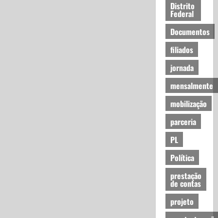
Distrito
Federal
Documentos
filiados
jornada
mensalmente
mobilização
parceria
PL
Política
prestação
de contas
projeto