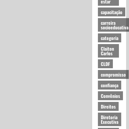
estar
capacitação
carreira
socioeducativa
categoria
Claiton
Carlos
CLDF
compromisso
confiança
Convênios
Direitos
Diretoria
Executiva