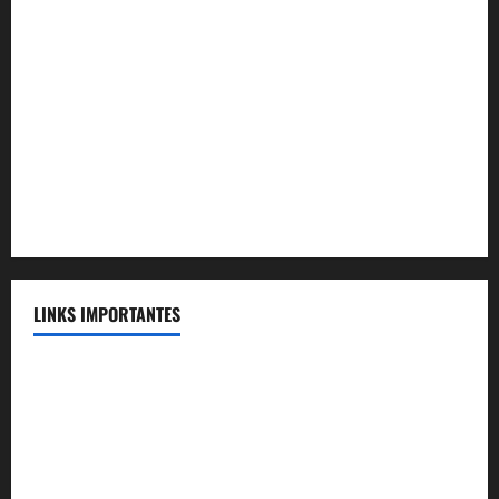
Convênio MAG Educacional
Convênio Acqua Cerrado
Convênio Apartamento Caldas Novas
Convênio Capital
Convênio Capital Saúde
LINKS IMPORTANTES
Telefones Úteis
FENASSE
Voluntários