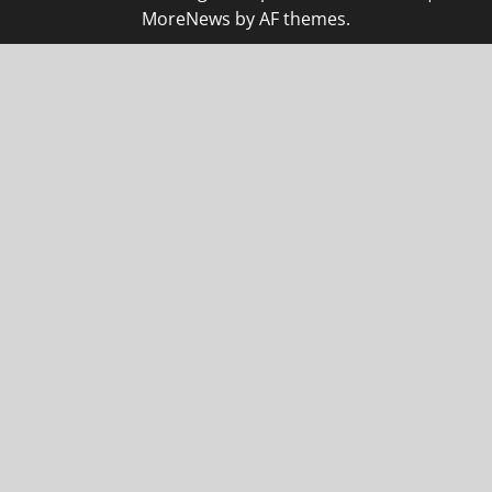
MoreNews
by AF themes.
el giriş
starzbet giriş
starzbet
starzbet güncel giriş
starzbet 