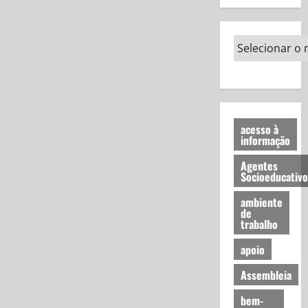
acesso à
informação
Agentes
Socioeducativo
ambiente
de
trabalho
apoio
Assembleia
bem-