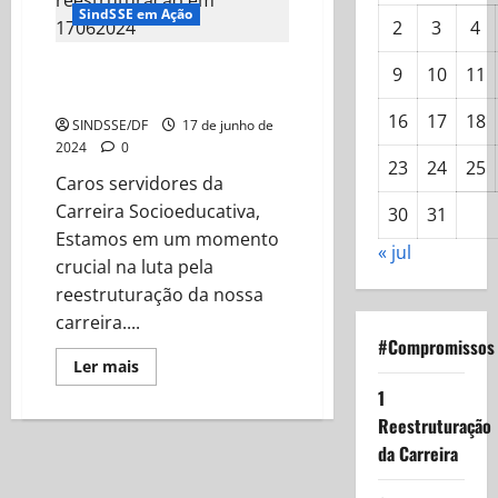
SindSSE em Ação
2
3
4
Panorama da reestruturação em
9
10
11
17/06/2024
16
17
18
SINDSSE/DF
17 de junho de
2024
0
23
24
25
Caros servidores da
Carreira Socioeducativa,
30
31
Estamos em um momento
« jul
crucial na luta pela
reestruturação da nossa
carreira....
#Compromissos
Read
Ler mais
more
1
about
Panorama
Reestruturação
da
reestruturação
da Carreira
em
17/06/2024