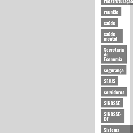
reestruturação
reunião
saúde
saúde
mental
Secretaria
de
Economia
segurança
SEJUS
servidores
SINDSSE
SINDSSE-
DF
Sistema