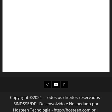
Portal SEI!
Portal do Servidor
Email Institucional
INAS
SEJUS
Diário Oficial do DF
Acesso à Informação GDF
Instagram
Youtube
Flickr
Copyright ©2024 - Todos os direitos reservados -
SINDSSE/DF - Desenvolvido e Hospedado por
Hosteen Tecnologia - http://hosteen.com.br
|