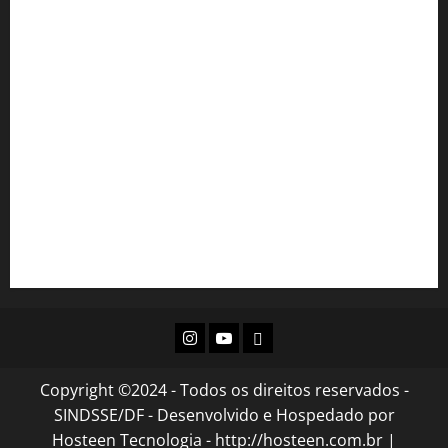
Portal SEI!
Portal do Servidor
Email Institucional
INAS
SEJUS
Diário Oficial do DF
Acesso à Informação GDF
Instagram
Youtube
Flickr
Copyright ©2024 - Todos os direitos reservados -
SINDSSE/DF - Desenvolvido e Hospedado por
Hosteen Tecnologia - http://hosteen.com.br
|