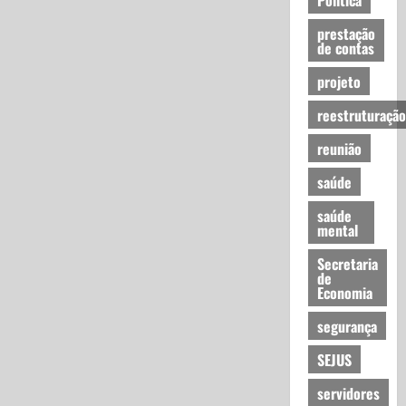
prestação
de contas
projeto
reestruturação
reunião
saúde
saúde
mental
Secretaria
de
Economia
segurança
SEJUS
servidores