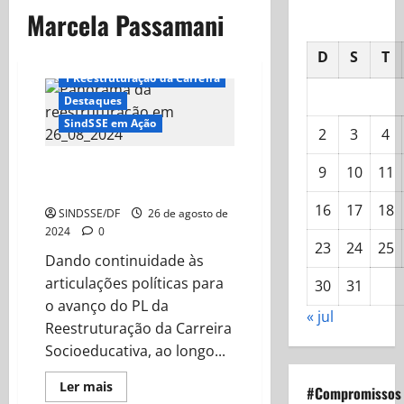
Marcela Passamani
D
S
T
#Compromissos
1 Reestruturação da Carreira
Destaques
SindSSE em Ação
2
3
4
Panorama da reestruturação em
9
10
11
26/08/2024
16
17
18
SINDSSE/DF
26 de agosto de
2024
0
23
24
25
Dando continuidade às
articulações políticas para
30
31
o avanço do PL da
« jul
Reestruturação da Carreira
Socioeducativa, ao longo...
Read
Ler mais
#Compromissos
more