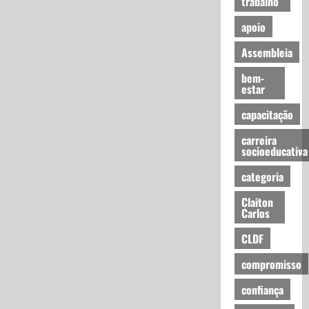
trabalho
apoio
Assembleia
bem-
estar
capacitação
carreira
socioeducativa
categoria
Claiton
Carlos
CLDF
compromisso
confiança