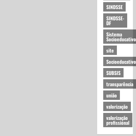
SINDSSE
SINDSSE-
DF
Sistema
Socioeducativo
site
Socioeducativo
SUBSIS
transparência
união
valorização
valorização
profissional