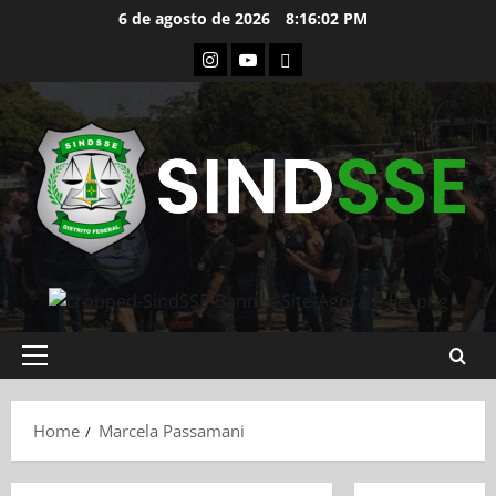
Skip
6 de agosto de 2026
8:16:03 PM
to
Instagram
Youtube
Flickr
content
Primary
Menu
Home
Marcela Passamani