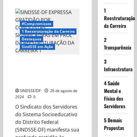
about
Panorama
1
da
reestruturação
Reestruturação
em
26/08/2024
#Compromissos
da Carreira
1 Reestruturação da Carreira
2
Destaques
Transparência
SindSSE em Ação
3
SINDSSE-DF expressa gratidão
por conquistas significativas em
Infraestrutura
prol da reestruturação da
carreira!
4 Saúde
Mental e
SINDSSE/DF
26 de agosto de
2024
0
Física dos
Servidores
O Sindicato dos Servidores
do Sistema Socioeducativo
5 Demais
do Distrito Federal
Propostas
(SINDSSE-DF) manifesta sua