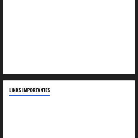
Convênio Plenum Saúde
Convênio MAG Educacional
Convênio Acqua Cerrado
Convênio Apartamento Caldas Novas
Convênio Capital
Convênio Capital Saúde
LINKS IMPORTANTES
Telefones Úteis
FENASSE
Voluntários