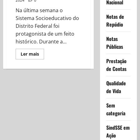
2024
0
Nacional
Na última semana o
Notas de
Sistema Socioeducativo do
Repúdio
Distrito Federal foi
protagonista de um feito
Notas
histórico. Durante a...
Públicas
Read
Ler mais
more
Prestação
about
Servidores
de Contas
da
carreira
socioeducativa
Qualidade
fazem
história
de Vida
na
7ª
Olimpíada
Sem
de
Integração
categoria
das
Forças
de
SindSSE em
Segurança
(OLINSESP)
Ação