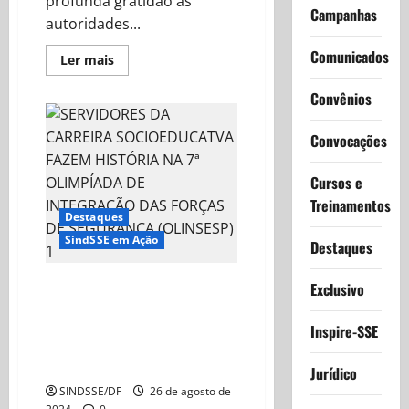
profunda gratidão às
Campanhas
autoridades...
Comunicados
Read
Ler mais
more
about
Convênios
SINDSSE-
DF
expressa
gratidão
Convocações
por
conquistas
significativas
Cursos e
em
prol
Treinamentos
da
Destaques
reestruturação
da
SindSSE em Ação
Destaques
carreira!
Servidores da carreira
Exclusivo
socioeducativa fazem história
na 7ª Olimpíada de Integração
Inspire-SSE
das Forças de Segurança
(OLINSESP)
Jurídico
SINDSSE/DF
26 de agosto de