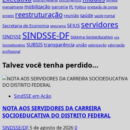
Distrito Federal
jornada
mobilização
parceria
PL
Política
mensalmente
prestação de contas
reestruturação
saúde
reunião
projeto
saúde mental
servidores
SEJUS
Secretaria de Economia
segurança
SINDSSE-DF
SINDSSE
Sistema Socioeducativo
site
SUBSIS
transparência
união
valorização
Socioeducativo
valorização
profissional
Talvez você tenha perdido...
SindSSE em Ação
NOTA AOS SERVIDORES DA CARREIRA
SOCIOEDUCATIVA DO DISTRITO FEDERAL
SINDSSE/DF
5 de agosto de 2026
0