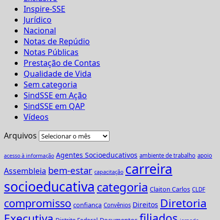
Inspire-SSE
Jurídico
Nacional
Notas de Repúdio
Notas Públicas
Prestação de Contas
Qualidade de Vida
Sem categoria
SindSSE em Ação
SindSSE em QAP
Vídeos
Arquivos
Agentes Socioeducativos
ambiente de trabalho
apoio
acesso à informação
carreira
bem-estar
Assembleia
capacitação
socioeducativa
categoria
Claiton Carlos
CLDF
Diretoria
compromisso
Direitos
confiança
Convênios
Executiva
filiados
Documentos