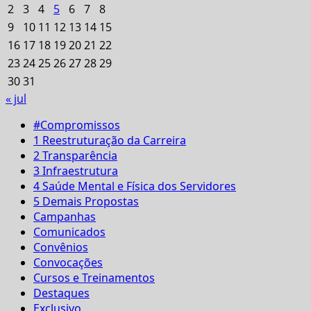
2
3
4
5
6
7
8
9
10
11
12
13
14
15
16
17
18
19
20
21
22
23
24
25
26
27
28
29
30
31
« jul
#Compromissos
1 Reestruturação da Carreira
2 Transparência
3 Infraestrutura
4 Saúde Mental e Física dos Servidores
5 Demais Propostas
Campanhas
Comunicados
Convênios
Convocações
Cursos e Treinamentos
Destaques
Exclusivo