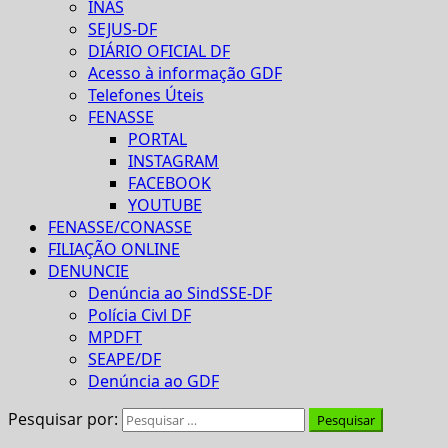
INAS
SEJUS-DF
DIÁRIO OFICIAL DF
Acesso à informação GDF
Telefones Úteis
FENASSE
PORTAL
INSTAGRAM
FACEBOOK
YOUTUBE
FENASSE/CONASSE
FILIAÇÃO ONLINE
DENUNCIE
Denúncia ao SindSSE-DF
Polícia Civl DF
MPDFT
SEAPE/DF
Denúncia ao GDF
Pesquisar por: