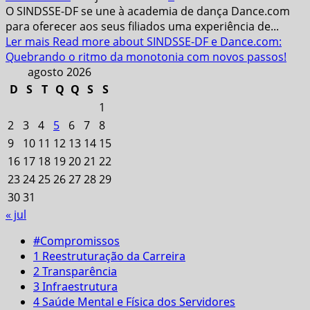
O SINDSSE-DF se une à academia de dança Dance.com
para oferecer aos seus filiados uma experiência de...
Ler mais
Read more about SINDSSE-DF e Dance.com:
Quebrando o ritmo da monotonia com novos passos!
agosto 2026
D
S
T
Q
Q
S
S
1
2
3
4
5
6
7
8
9
10
11
12
13
14
15
16
17
18
19
20
21
22
23
24
25
26
27
28
29
30
31
« jul
#Compromissos
1 Reestruturação da Carreira
2 Transparência
3 Infraestrutura
4 Saúde Mental e Física dos Servidores