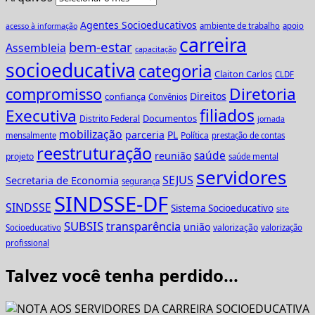
Agentes Socioeducativos
ambiente de trabalho
apoio
acesso à informação
carreira
bem-estar
Assembleia
capacitação
socioeducativa
categoria
Claiton Carlos
CLDF
Diretoria
compromisso
Direitos
confiança
Convênios
Executiva
filiados
Documentos
Distrito Federal
jornada
mobilização
parceria
PL
Política
mensalmente
prestação de contas
reestruturação
saúde
reunião
projeto
saúde mental
servidores
SEJUS
Secretaria de Economia
segurança
SINDSSE-DF
SINDSSE
Sistema Socioeducativo
site
SUBSIS
transparência
união
valorização
Socioeducativo
valorização
profissional
Talvez você tenha perdido...