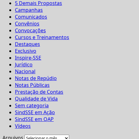
5 Demais Propostas
Campanhas
Comunicados
Convênios
Convocações
Cursos e Treinamentos
Destaques
Exclusivo
Inspire-SSE
Jurídico
Nacional
Notas de Repúdio
Notas Públicas
Prestação de Contas
Qualidade de Vida
Sem categoria
SindSSE em Ação
SindSSE em QAP
Vídeos
Arquivos