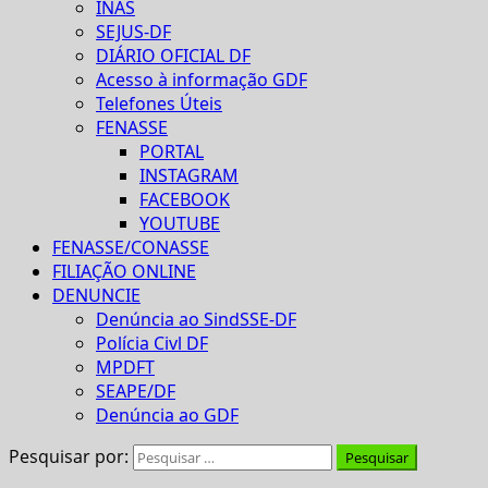
INAS
SEJUS-DF
DIÁRIO OFICIAL DF
Acesso à informação GDF
Telefones Úteis
FENASSE
PORTAL
INSTAGRAM
FACEBOOK
YOUTUBE
FENASSE/CONASSE
FILIAÇÃO ONLINE
DENUNCIE
Denúncia ao SindSSE-DF
Polícia Civl DF
MPDFT
SEAPE/DF
Denúncia ao GDF
Pesquisar por: