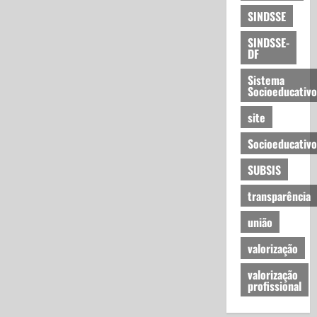
SINDSSE
SINDSSE-
DF
Sistema
Socioeducativo
site
Socioeducativo
SUBSIS
transparência
união
valorização
valorização
profissional