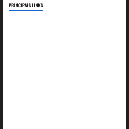
PRINCIPAIS LINKS
Legislação
Benefícios
Lista de Convênios
Telefones Úteis
Compromissos Triênio 24-27
Aconte-SSE
Convênio Rodrigues Pinheiro Advocacia
Convênio Colégio Dom José
Convênio Águas Correntes Park
Convênio AGEPOL