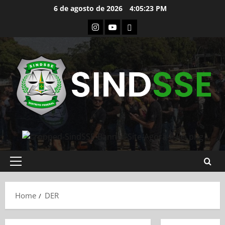
Skip
6 de agosto de 2026
4:05:24 PM
to
Instagram
Youtube
Flickr
content
Primary
Menu
Home
DER