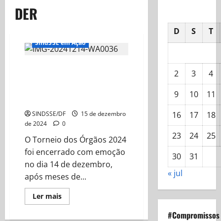
DER
D
S
T
Destaques
SindSSE em Ação
UIP conquista o título do
2
3
4
Torneio dos Órgãos de
Planaltina/DF 2024 após vencer
9
10
11
a Polícia Penal nos pênaltis
SINDSSE/DF
15 de dezembro
16
17
18
de 2024
0
23
24
25
O Torneio dos Órgãos 2024
foi encerrado com emoção
30
31
no dia 14 de dezembro,
« jul
após meses de...
Read
Ler mais
more
about
#Compromissos
UIP