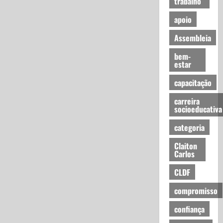
trabalho
apoio
Assembleia
bem-
estar
capacitação
carreira
socioeducativa
categoria
Claiton
Carlos
CLDF
compromisso
confiança