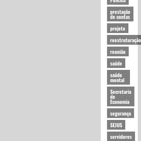
prestação
de contas
projeto
reestruturação
reunião
saúde
saúde
mental
Secretaria
de
Economia
segurança
SEJUS
servidores