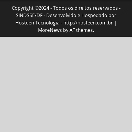
Copyright ©2024 - Todos os direitos reservados -
SINDSSE/DF - Desenvolvido e Hospedado por
Hosteen Tecnologia - http://hosteen.com.br
|
MoreNews
by AF themes.
el giriş
ultrabet giriş
ultrabet
ultrabet güncel giriş
ultrabet g