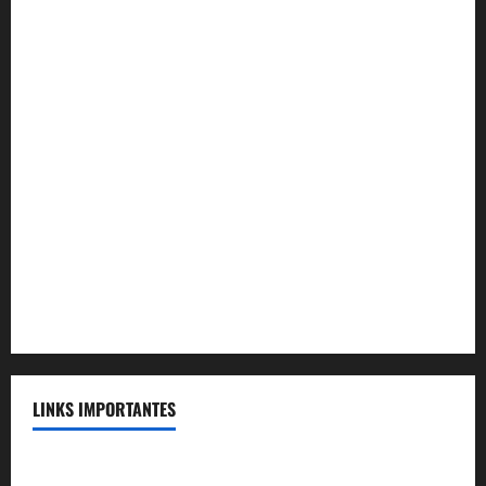
Convênio Mag Seguros
Convênio Tramontini Advocacia
Convênio Plenum Saúde
Convênio MAG Educacional
Convênio Acqua Cerrado
Convênio Apartamento Caldas Novas
Convênio Capital
Convênio Capital Saúde
LINKS IMPORTANTES
Telefones Úteis