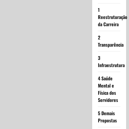
conquista
o
1
título
do
Reestruturação
Torneio
dos
da Carreira
Órgãos
de
Planaltina/DF
2
2024
após
Transparência
vencer
a
Polícia
3
Penal
nos
Infraestrutura
pênaltis
4 Saúde
Mental e
Física dos
Servidores
5 Demais
Propostas