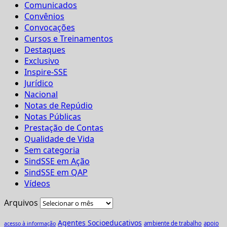
Comunicados
Convênios
Convocações
Cursos e Treinamentos
Destaques
Exclusivo
Inspire-SSE
Jurídico
Nacional
Notas de Repúdio
Notas Públicas
Prestação de Contas
Qualidade de Vida
Sem categoria
SindSSE em Ação
SindSSE em QAP
Vídeos
Arquivos
Agentes Socioeducativos
ambiente de trabalho
apoio
acesso à informação