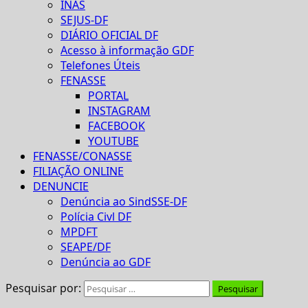
INAS
SEJUS-DF
DIÁRIO OFICIAL DF
Acesso à informação GDF
Telefones Úteis
FENASSE
PORTAL
INSTAGRAM
FACEBOOK
YOUTUBE
FENASSE/CONASSE
FILIAÇÃO ONLINE
DENUNCIE
Denúncia ao SindSSE-DF
Polícia Civl DF
MPDFT
SEAPE/DF
Denúncia ao GDF
Pesquisar por: