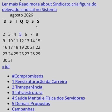
Ler mais
Read more about Sindicato cria figura do
delegado sindical no Sistema
agosto 2026
D
S
T
Q
Q
S
S
1
2
3
4
5
6
7
8
9
10
11
12
13
14
15
16
17
18
19
20
21
22
23
24
25
26
27
28
29
30
31
« jul
#Compromissos
1 Reestruturação da Carreira
2 Transparência
3 Infraestrutura
4 Saúde Mental e Física dos Servidores
5 Demais Propostas
Campanhas