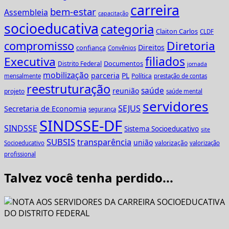
carreira
bem-estar
Assembleia
capacitação
socioeducativa
categoria
Claiton Carlos
CLDF
Diretoria
compromisso
Direitos
confiança
Convênios
Executiva
filiados
Documentos
Distrito Federal
jornada
mobilização
parceria
PL
Política
mensalmente
prestação de contas
reestruturação
saúde
reunião
projeto
saúde mental
servidores
SEJUS
Secretaria de Economia
segurança
SINDSSE-DF
SINDSSE
Sistema Socioeducativo
site
SUBSIS
transparência
união
valorização
Socioeducativo
valorização
profissional
Talvez você tenha perdido...