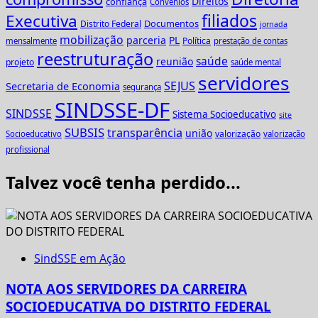
Direitos
confiança
Convênios
Executiva
filiados
Documentos
Distrito Federal
jornada
mobilização
parceria
PL
Política
mensalmente
prestação de contas
reestruturação
saúde
reunião
projeto
saúde mental
servidores
SEJUS
Secretaria de Economia
segurança
SINDSSE-DF
SINDSSE
Sistema Socioeducativo
site
SUBSIS
transparência
união
valorização
Socioeducativo
valorização
profissional
Talvez você tenha perdido...
SindSSE em Ação
NOTA AOS SERVIDORES DA CARREIRA
SOCIOEDUCATIVA DO DISTRITO FEDERAL