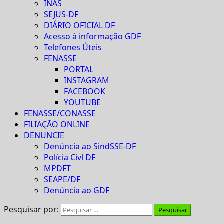
INAS
SEJUS-DF
DIÁRIO OFICIAL DF
Acesso à informação GDF
Telefones Úteis
FENASSE
PORTAL
INSTAGRAM
FACEBOOK
YOUTUBE
FENASSE/CONASSE
FILIAÇÃO ONLINE
DENUNCIE
Denúncia ao SindSSE-DF
Polícia Civl DF
MPDFT
SEAPE/DF
Denúncia ao GDF
Pesquisar por: