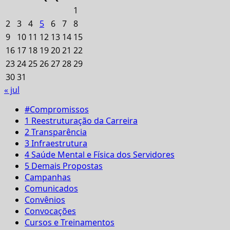
1
2
3
4
5
6
7
8
9
10
11
12
13
14
15
16
17
18
19
20
21
22
23
24
25
26
27
28
29
30
31
« jul
#Compromissos
1 Reestruturação da Carreira
2 Transparência
3 Infraestrutura
4 Saúde Mental e Física dos Servidores
5 Demais Propostas
Campanhas
Comunicados
Convênios
Convocações
Cursos e Treinamentos