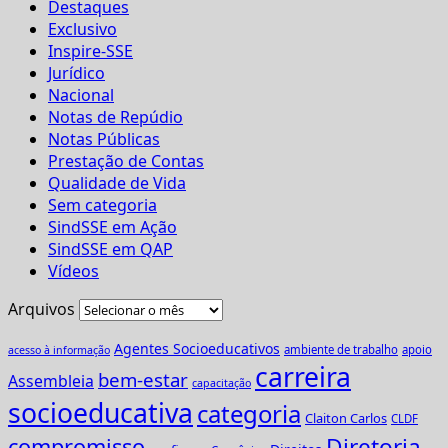
Destaques
Exclusivo
Inspire-SSE
Jurídico
Nacional
Notas de Repúdio
Notas Públicas
Prestação de Contas
Qualidade de Vida
Sem categoria
SindSSE em Ação
SindSSE em QAP
Vídeos
Arquivos
Agentes Socioeducativos
ambiente de trabalho
apoio
acesso à informação
carreira
bem-estar
Assembleia
capacitação
socioeducativa
categoria
Claiton Carlos
CLDF
Diretoria
compromisso