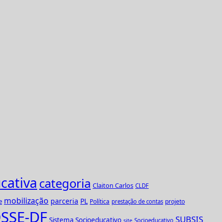
cativa
categoria
Claiton Carlos
CLDF
mobilização
parceria
PL
Política
projeto
e
prestação de contas
SSE-DF
SUBSIS
Sistema Socioeducativo
Socioeducativo
site