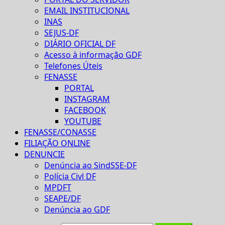
EMAIL INSTITUCIONAL
INAS
SEJUS-DF
DIÁRIO OFICIAL DF
Acesso à informação GDF
Telefones Úteis
FENASSE
PORTAL
INSTAGRAM
FACEBOOK
YOUTUBE
FENASSE/CONASSE
FILIAÇÃO ONLINE
DENUNCIE
Denúncia ao SindSSE-DF
Polícia Civl DF
MPDFT
SEAPE/DF
Denúncia ao GDF