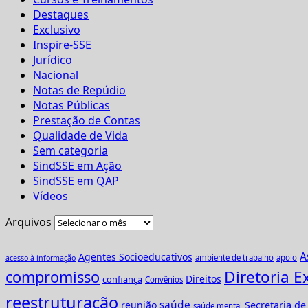
Destaques
Exclusivo
Inspire-SSE
Jurídico
Nacional
Notas de Repúdio
Notas Públicas
Prestação de Contas
Qualidade de Vida
Sem categoria
SindSSE em Ação
SindSSE em QAP
Vídeos
Arquivos
A
Agentes Socioeducativos
ambiente de trabalho
apoio
acesso à informação
Diretoria E
compromisso
Direitos
confiança
Convênios
reestruturação
saúde
reunião
Secretaria d
saúde mental