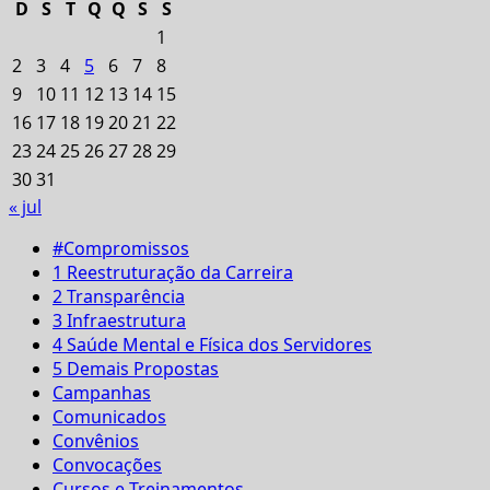
D
S
T
Q
Q
S
S
1
2
3
4
5
6
7
8
9
10
11
12
13
14
15
16
17
18
19
20
21
22
23
24
25
26
27
28
29
30
31
« jul
#Compromissos
1 Reestruturação da Carreira
2 Transparência
3 Infraestrutura
4 Saúde Mental e Física dos Servidores
5 Demais Propostas
Campanhas
Comunicados
Convênios
Convocações
Cursos e Treinamentos