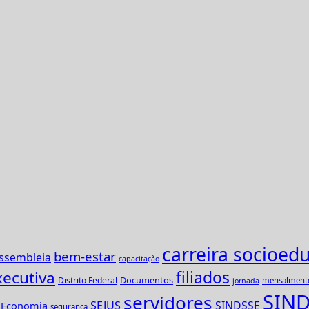
carreira socioedu
bem-estar
ssembleia
capacitação
xecutiva
filiados
Documentos
Distrito Federal
mensalment
jornada
SIND
servidores
SEJUS
SINDSSE
e Economia
segurança