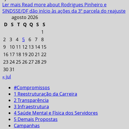
Ler mais
Read more about Rodrigues Pinheiro e
SINDSSE/DF dão início às ações da 3º parcela do reajuste
agosto 2026
D
S
T
Q
Q
S
S
1
2
3
4
5
6
7
8
9
10
11
12
13
14
15
16
17
18
19
20
21
22
23
24
25
26
27
28
29
30
31
« jul
#Compromissos
1 Reestruturação da Carreira
2 Transparência
3 Infraestrutura
4 Saúde Mental e Física dos Servidores
5 Demais Propostas
Campanhas