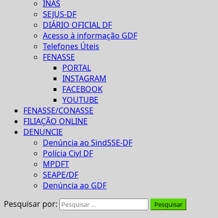
INAS
SEJUS-DF
DIÁRIO OFICIAL DF
Acesso à informação GDF
Telefones Úteis
FENASSE
PORTAL
INSTAGRAM
FACEBOOK
YOUTUBE
FENASSE/CONASSE
FILIAÇÃO ONLINE
DENUNCIE
Denúncia ao SindSSE-DF
Polícia Civl DF
MPDFT
SEAPE/DF
Denúncia ao GDF
Pesquisar por: