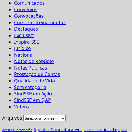
Comunicados
Convênios
Convocações
Cursos e Treinamentos
Destaques
Exclusivo
Inspire-SSE
Jurídico
Nacional
Notas de Repúdio
Notas Públicas
Prestação de Contas
Qualidade de Vida
Sem categoria
SindSSE em Ação
SindSSE em QAP
Vídeos
Arquivos
Agentes Socioeducativos
ambiente de trabalho
apoio
acesso à informação