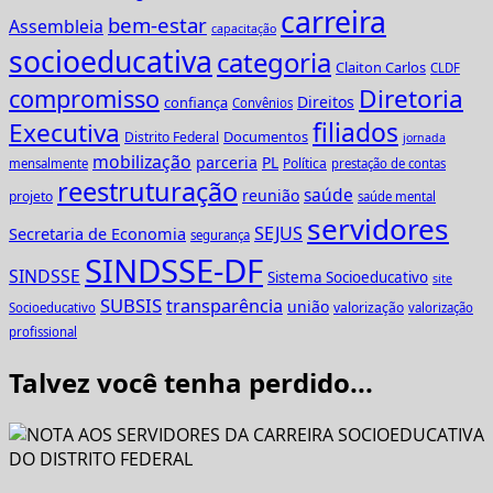
carreira
bem-estar
Assembleia
capacitação
socioeducativa
categoria
Claiton Carlos
CLDF
Diretoria
compromisso
Direitos
confiança
Convênios
Executiva
filiados
Documentos
Distrito Federal
jornada
mobilização
parceria
PL
Política
mensalmente
prestação de contas
reestruturação
saúde
reunião
projeto
saúde mental
servidores
SEJUS
Secretaria de Economia
segurança
SINDSSE-DF
SINDSSE
Sistema Socioeducativo
site
SUBSIS
transparência
união
valorização
Socioeducativo
valorização
profissional
Talvez você tenha perdido...