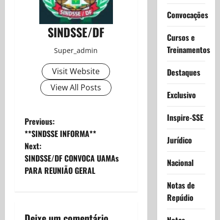
Convocações
SINDSSE/DF
Cursos e
Treinamentos
Super_admin
Visit Website
Destaques
View All Posts
Exclusivo
Inspire-SSE
P
Previous:
**SINDSSE INFORMA**
Jurídico
o
Next:
SINDSSE/DF CONVOCA UAMAs
s
Nacional
PARA REUNIÃO GERAL
t
Notas de
Repúdio
n
Deixe um comentário