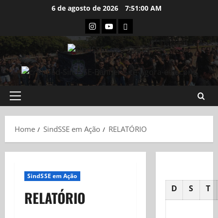
Skip
6 de agosto de 2026
7:51:00 AM
to
Instagram
Youtube
Flickr
content
Primary
Menu
Home
SindSSE em Ação
RELATÓRIO
SindSSE em Ação
D
S
T
RELATÓRIO