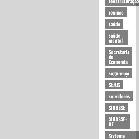
reestruturação
reunião
saúde
saúde
mental
Secretaria
de
Economia
segurança
SEJUS
servidores
SINDSSE
SINDSSE-
DF
Sistema