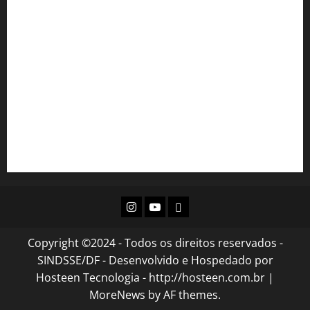
Portal do Servidor
Email Institucional
INAS
SEJUS
Diário Oficial do DF
Acesso à Informação GDF
Instagram
Youtube
Flickr
Copyright ©2024 - Todos os direitos reservados -
SINDSSE/DF - Desenvolvido e Hospedado por
Hosteen Tecnologia - http://hosteen.com.br
|
MoreNews
by AF themes.