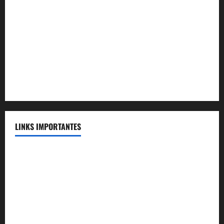
Convênio MAG Educacional
Convênio Acqua Cerrado
Convênio Apartamento Caldas Novas
Convênio Capital
Convênio Capital Saúde
LINKS IMPORTANTES
Telefones Úteis
FENASSE
Voluntários
Portal SEI!