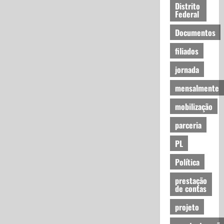
Distrito
Federal
Documentos
filiados
jornada
mensalmente
mobilização
parceria
PL
Política
prestação
de contas
projeto