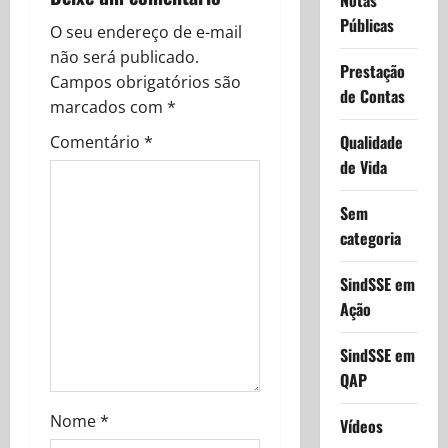
Notas
a
Públicas
O seu endereço de e-mail
v
não será publicado.
Prestação
Campos obrigatórios são
i
de Contas
marcados com
*
g
Qualidade
Comentário
*
de Vida
a
Sem
t
categoria
i
SindSSE em
o
Ação
n
SindSSE em
QAP
Nome
*
Vídeos