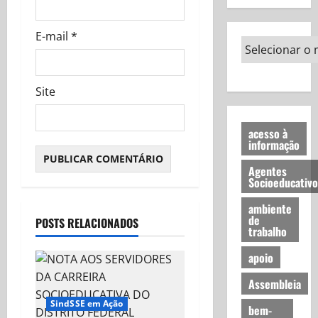
E-mail
*
Site
acesso à
informação
Agentes
Socioeducativo
ambiente
de
POSTS RELACIONADOS
trabalho
apoio
Assembleia
SindSSE em Ação
bem-