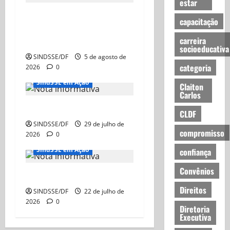
estar
NOTA AOS SERVIDORES DA
capacitação
CARREIRA SOCIOEDUCATIVA
carreira
DO DISTRITO FEDERAL
socioeducativa
SINDSSE/DF
5 de agosto de
categoria
2026
0
SindSSE em Ação
Claiton
Carlos
Nota Informativa
CLDF
SINDSSE/DF
29 de julho de
compromisso
2026
0
SindSSE em Ação
confiança
Convênios
Nota Informativa
Direitos
SINDSSE/DF
22 de julho de
2026
0
Diretoria
Executiva