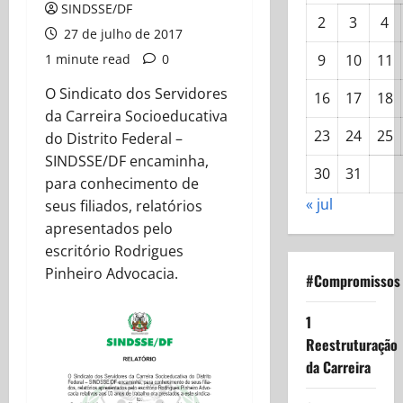
SINDSSE/DF
2
3
4
27 de julho de 2017
1 minute read
0
9
10
11
O Sindicato dos Servidores
16
17
18
da Carreira Socioeducativa
23
24
25
do Distrito Federal –
SINDSSE/DF encaminha,
30
31
para conhecimento de
« jul
seus filiados, relatórios
apresentados pelo
escritório Rodrigues
Pinheiro Advocacia.
#Compromissos
1
Reestruturação
da Carreira