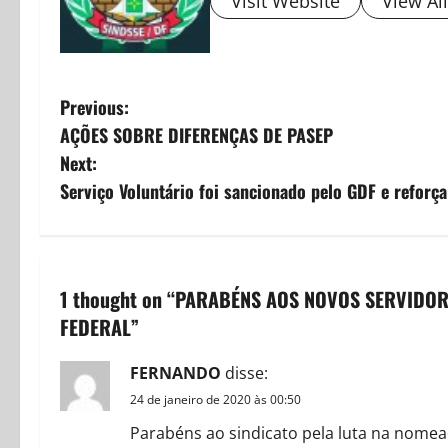
Visit Website
View Al
P
Previous:
AÇÕES SOBRE DIFERENÇAS DE PASEP
o
Next:
s
Serviço Voluntário foi sancionado pelo GDF e reforç
t
n
1 thought on “
PARABÉNS AOS NOVOS SERVIDOR
a
FEDERAL
”
v
FERNANDO
disse:
i
24 de janeiro de 2020 às 00:50
Parabéns ao sindicato pela luta na nomea