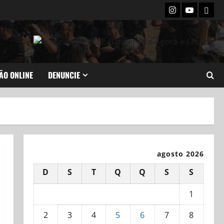
Instagram
Youtube
Flick
ÃO ONLINE
DENUNCIE
agosto 2026
D
S
T
Q
Q
S
S
1
2
3
4
5
6
7
8