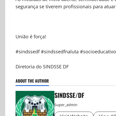
segurança se tiverem profissionais para atuar
União é força!
#sindssedf #sindssedfnaluta #socioeducativ
Diretoria do SINDSSE DF
ABOUT THE AUTHOR
SINDSSE/DF
Super_admin