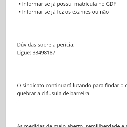
▪Informar se já possui matrícula no GDF
▪Informar se já fez os exames ou não
Dúvidas sobre a perícia:
Ligue: 33498187
O sindicato continuará lutando para findar o 
quebrar a cláusula de barreira.
As medidas de meio aberto, semiliberdade e 