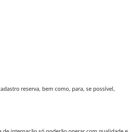
cadastro reserva, bem como, para, se possível,
a de internação só poderão operar com qualidade e