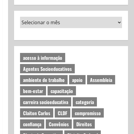
acesso à informação
Agentes Socioeducativos
ambiente de trabalho
apoio
Assembleia
bem-estar
capacitação
carreira socioeducativa
categoria
Claiton Carlos
CLDF
compromisso
confiança
Convênios
Direitos