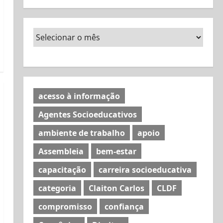
acesso à informação
Agentes Socioeducativos
ambiente de trabalho
apoio
Assembleia
bem-estar
capacitação
carreira socioeducativa
categoria
Claiton Carlos
CLDF
compromisso
confiança