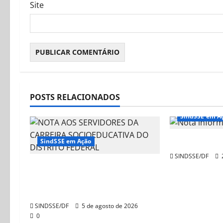
Site
POSTS RELACIONADOS
SindSSE em A
Nota Infor
SindSSE em Ação
SINDSSE/DF
2
NOTA AOS SERVIDORES DA
CARREIRA SOCIOEDUCATIVA
DO DISTRITO FEDERAL
SINDSSE/DF
5 de agosto de 2026
0