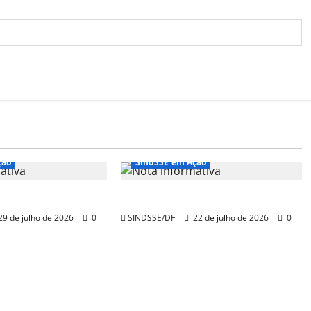
ção
SindSSE em Ação
mativa
Nota Informativa
9 de julho de 2026
0
SINDSSE/DF
22 de julho de 2026
0