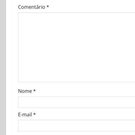
v
Comentário
*
i
g
a
t
i
o
Nome
*
n
E-mail
*