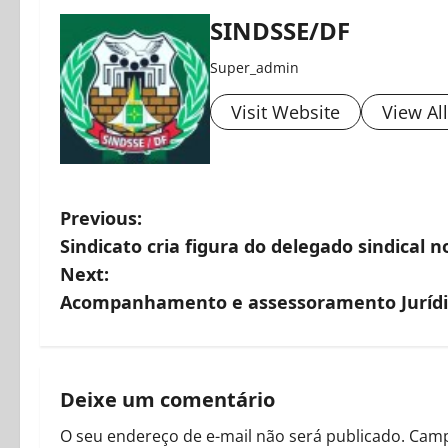
SINDSSE/DF
Super_admin
Visit Website
View Al
P
Previous:
Sindicato cria figura do delegado sindical 
o
Next:
s
Acompanhamento e assessoramento Jurídi
t
n
Deixe um comentário
a
O seu endereço de e-mail não será publicado.
Camp