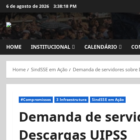
Skip
6 de agosto de 2026
3:38:19 PM
to
content
HOME
INSTITUCIONAL
CALENDÁRIO
CO
Home
SindSSE em Ação
Demanda de servidores sobre 
#Compromissos
3 Infraestrutura
SindSSE em Ação
Demanda de servi
Descargas UIPSS