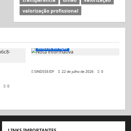
valorização profissional
SindSSE em Ação
Nota Informativa
 Judicial
SINDSSE/DF
22 de julho de 2026
0
6
0
LINKS IMPORTANTES