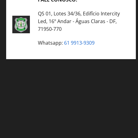
QS 01, Lotes 34/36, Edifício Intercity
Led, 16º Andar - Águas Claras - DF,
71950-770
Whatsapp:
61 9913-9309