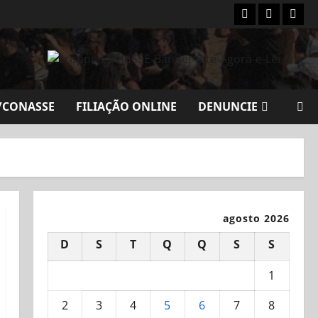
Instagram
Youtube
Flick
/CONASSE
FILIAÇÃO ONLINE
DENUNCIE
agosto 2026
D
S
T
Q
Q
S
S
1
2
3
4
5
6
7
8