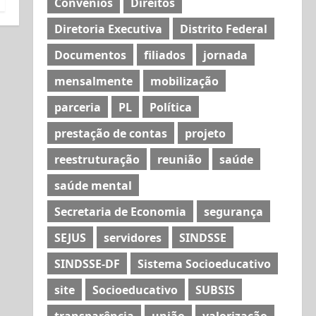
Convênios
Direitos
Diretoria Executiva
Distrito Federal
Documentos
filiados
jornada
mensalmente
mobilização
parceria
PL
Política
prestação de contas
projeto
reestruturação
reunião
saúde
saúde mental
Secretaria de Economia
segurança
SEJUS
servidores
SINDSSE
SINDSSE-DF
Sistema Socioeducativo
site
Socioeducativo
SUBSIS
transparência
união
valorização