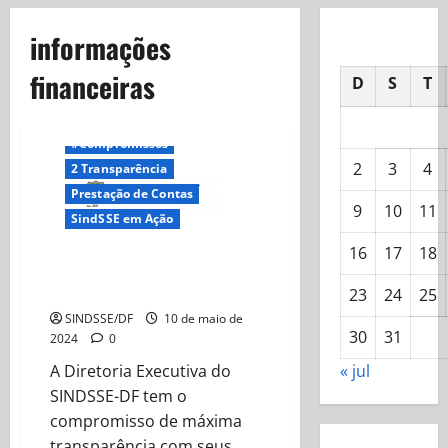
informações
financeiras
D
S
T
#Compromissos
2
3
4
2 Transparência
Prestação de Contas
9
10
11
SindSSE em Ação
16
17
18
Prestação de contas 2024-04
Abril
23
24
25
SINDSSE/DF
10 de maio de
30
31
2024
0
« jul
A Diretoria Executiva do
SINDSSE-DF tem o
compromisso de máxima
transparência com seus