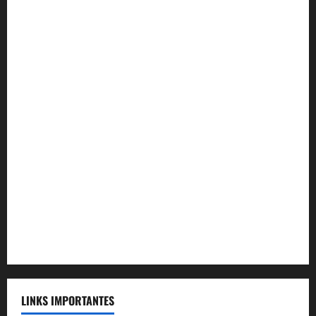
Convênio Universidade Estácio
Convênio Mag Seguros
Convênio Tramontini Advocacia
Convênio Plenum Saúde
Convênio MAG Educacional
Convênio Acqua Cerrado
Convênio Apartamento Caldas Novas
Convênio Capital
Convênio Capital Saúde
LINKS IMPORTANTES