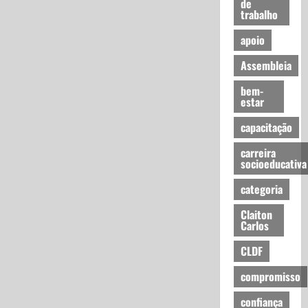
de
trabalho
apoio
Assembleia
bem-
estar
capacitação
carreira
socioeducativa
categoria
Claiton
Carlos
CLDF
compromisso
confiança