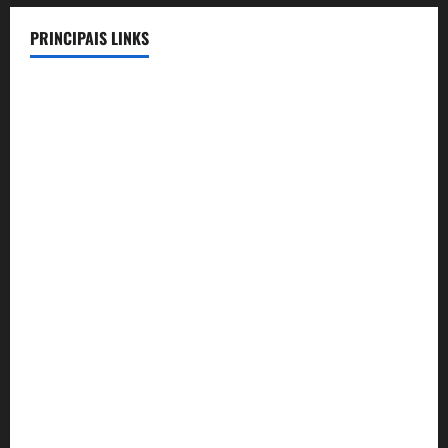
PRINCIPAIS LINKS
Legislação
Benefícios
Lista de Convênios
Telefones Úteis
Compromissos Triênio 24-27
Aconte-SSE
Convênio Rodrigues Pinheiro Advocacia
Convênio Colégio Dom José
Convênio Águas Correntes Park