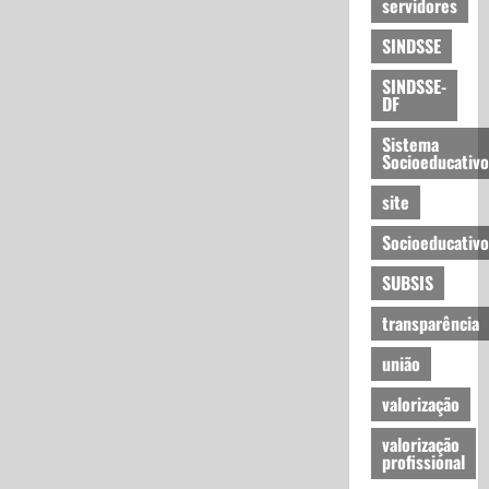
servidores
SINDSSE
SINDSSE-
DF
Sistema
Socioeducativo
site
Socioeducativo
SUBSIS
transparência
união
valorização
valorização
profissional