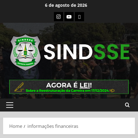
Skip
6 de agosto de 2026
to
Instagram
Youtube
Flickr
content
Primary
Menu
Home
informações financeiras