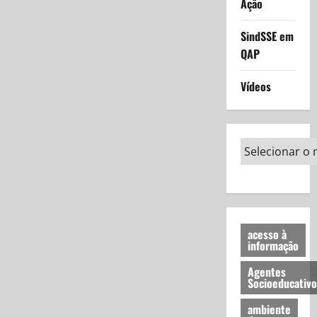
Ação
SindSSE em
QAP
Vídeos
acesso à
informação
Agentes
Socioeducativo
ambiente