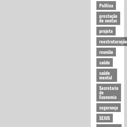
Política
prestação
de contas
projeto
reestruturação
reunião
saúde
saúde
mental
Secretaria
de
Economia
segurança
SEJUS