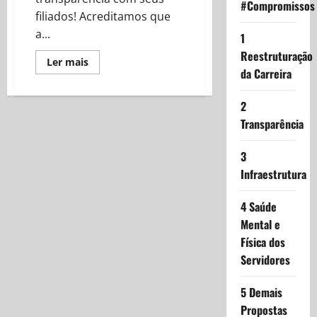
#Compromissos
filiados! Acreditamos que
a...
1
Reestruturação
Read
Ler mais
more
da Carreira
about
Prestação
de
2
contas
2024-
Transparência
04
Abril
3
Infraestrutura
4 Saúde
Mental e
Física dos
Servidores
5 Demais
Propostas