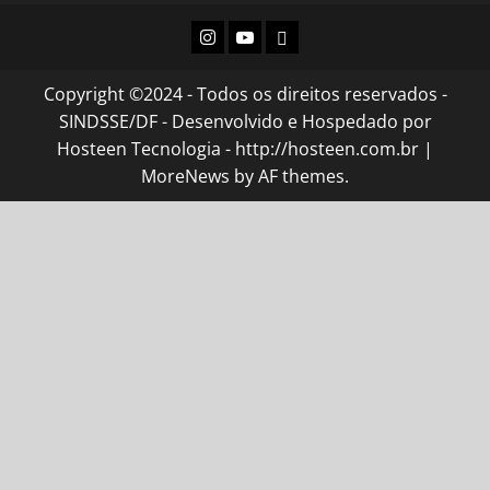
Instagram
Youtube
Flickr
Copyright ©2024 - Todos os direitos reservados -
SINDSSE/DF - Desenvolvido e Hospedado por
Hosteen Tecnologia - http://hosteen.com.br
|
MoreNews
by AF themes.
ncel giriş
ultrabet giriş
ultrabet
ultrabet güncel giriş
ultrabet