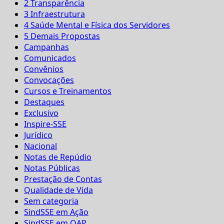
2 Transparência
3 Infraestrutura
4 Saúde Mental e Física dos Servidores
5 Demais Propostas
Campanhas
Comunicados
Convênios
Convocações
Cursos e Treinamentos
Destaques
Exclusivo
Inspire-SSE
Jurídico
Nacional
Notas de Repúdio
Notas Públicas
Prestação de Contas
Qualidade de Vida
Sem categoria
SindSSE em Ação
SindSSE em QAP