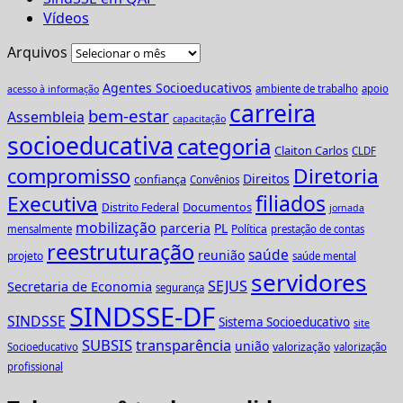
Vídeos
Arquivos
Agentes Socioeducativos
ambiente de trabalho
apoio
acesso à informação
carreira
bem-estar
Assembleia
capacitação
socioeducativa
categoria
Claiton Carlos
CLDF
Diretoria
compromisso
Direitos
confiança
Convênios
Executiva
filiados
Documentos
Distrito Federal
jornada
mobilização
parceria
PL
Política
mensalmente
prestação de contas
reestruturação
saúde
reunião
projeto
saúde mental
servidores
SEJUS
Secretaria de Economia
segurança
SINDSSE-DF
SINDSSE
Sistema Socioeducativo
site
SUBSIS
transparência
união
valorização
Socioeducativo
valorização
profissional