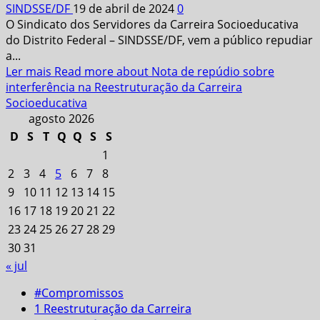
SINDSSE/DF
19 de abril de 2024
0
O Sindicato dos Servidores da Carreira Socioeducativa
do Distrito Federal – SINDSSE/DF, vem a público repudiar
a...
Ler mais
Read more about Nota de repúdio sobre
interferência na Reestruturação da Carreira
Socioeducativa
agosto 2026
D
S
T
Q
Q
S
S
1
2
3
4
5
6
7
8
9
10
11
12
13
14
15
16
17
18
19
20
21
22
23
24
25
26
27
28
29
30
31
« jul
#Compromissos
1 Reestruturação da Carreira