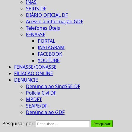
INAS
SEJUS-DF
DIÁRIO OFICIAL DF
Acesso à informação GDF
Telefones Úteis
FENASSE
PORTAL
INSTAGRAM
FACEBOOK
YOUTUBE
FENASSE/CONASSE
FILIAÇÃO ONLINE
DENUNCIE
Denúncia ao SindSSE-DF
Polícia Civl DF
MPDFT
SEAPE/DF
Denúncia ao GDF
Pesquisar por: