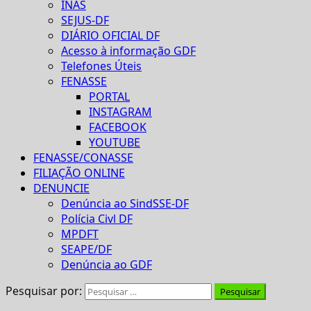
INAS
SEJUS-DF
DIÁRIO OFICIAL DF
Acesso à informação GDF
Telefones Úteis
FENASSE
PORTAL
INSTAGRAM
FACEBOOK
YOUTUBE
FENASSE/CONASSE
FILIAÇÃO ONLINE
DENUNCIE
Denúncia ao SindSSE-DF
Polícia Civl DF
MPDFT
SEAPE/DF
Denúncia ao GDF
Pesquisar por: