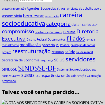
Agentes Socioeducativos
ambiente de trabalho
apoio
acesso à informação
carreira
bem-estar
Assembleia
capacitação
socioeducativa
categoria
Claiton Carlos
CLDF
Diretoria
compromisso
Direitos
confiança
Convênios
Executiva
filiados
Documentos
Distrito Federal
jornada
mobilização
parceria
PL
Política
mensalmente
prestação de contas
reestruturação
saúde
reunião
projeto
saúde mental
servidores
SEJUS
Secretaria de Economia
segurança
SINDSSE-DF
SINDSSE
Sistema Socioeducativo
site
SUBSIS
transparência
união
valorização
Socioeducativo
valorização
profissional
Talvez você tenha perdido...