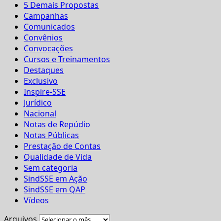
5 Demais Propostas
Campanhas
Comunicados
Convênios
Convocações
Cursos e Treinamentos
Destaques
Exclusivo
Inspire-SSE
Jurídico
Nacional
Notas de Repúdio
Notas Públicas
Prestação de Contas
Qualidade de Vida
Sem categoria
SindSSE em Ação
SindSSE em QAP
Vídeos
Arquivos