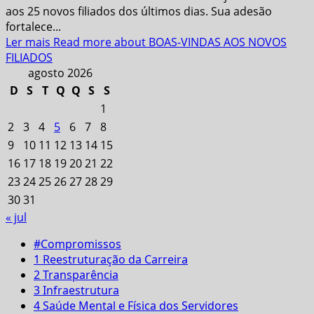
aos 25 novos filiados dos últimos dias. Sua adesão
fortalece...
Ler mais
Read more about BOAS-VINDAS AOS NOVOS
FILIADOS
agosto 2026
D
S
T
Q
Q
S
S
1
2
3
4
5
6
7
8
9
10
11
12
13
14
15
16
17
18
19
20
21
22
23
24
25
26
27
28
29
30
31
« jul
#Compromissos
1 Reestruturação da Carreira
2 Transparência
3 Infraestrutura
4 Saúde Mental e Física dos Servidores